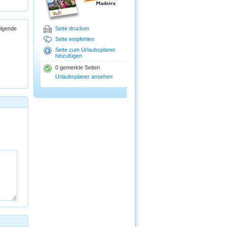
olgende
Seite drucken
Seite empfehlen
Seite zum Urlaubsplaner
hinzufügen
0 gemerkte Seiten
Urlaubsplaner ansehen