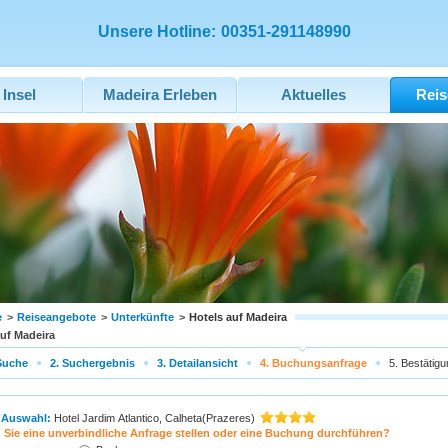
Unsere Hotline:
00351-291148990
 Insel
Madeira Erleben
Aktuelles
Reis
e
>
Reiseangebote
>
Unterkünfte
>
Hotels auf Madeira
auf Madeira
Suche
2. Suchergebnis
3. Detailansicht
4. Buchungsanfrage
5. Bestätigu
 Auswahl:
Hotel Jardim Atlantico, Calheta(Prazeres)
Sie eine unverbindliche Anfrage stellen oder eine Buchung durchführen?