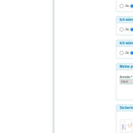
Ja
Ich wün
Ja
Ich wün
Ja
Meine p
Anrede:*
Sicherhe