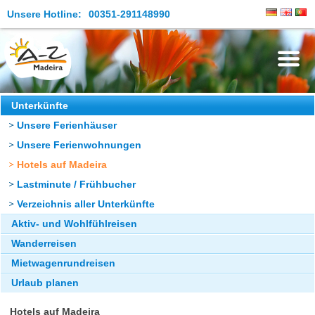
Unsere Hotline:
00351-291148990
Die Insel
Unterkünfte
Unsere Ferienhäuser
Madeira Erleben
Unsere Ferienwohnungen
Aktuelles
Hotels auf Madeira
Reiseangebote
Lastminute / Frühbucher
Verzeichnis aller Unterkünfte
Kontakt
Aktiv- und Wohlfühlreisen
Wanderreisen
Mietwagenrundreisen
Urlaub planen
Hotels auf Madeira