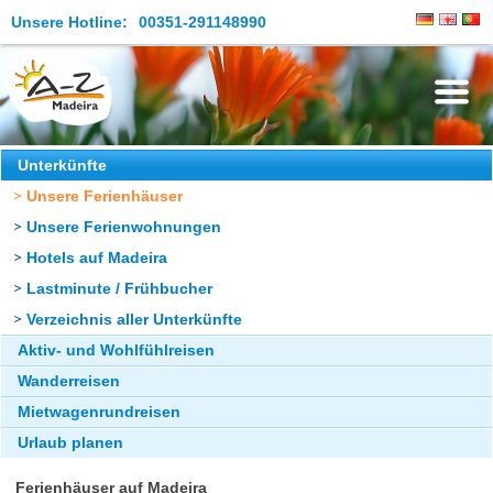
Unsere Hotline:
00351-291148990
Die Insel
Unterkünfte
Unsere Ferienhäuser
Madeira Erleben
Unsere Ferienwohnungen
Aktuelles
Hotels auf Madeira
Reiseangebote
Lastminute / Frühbucher
Verzeichnis aller Unterkünfte
Kontakt
Aktiv- und Wohlfühlreisen
Wanderreisen
Mietwagenrundreisen
Urlaub planen
Ferienhäuser auf Madeira