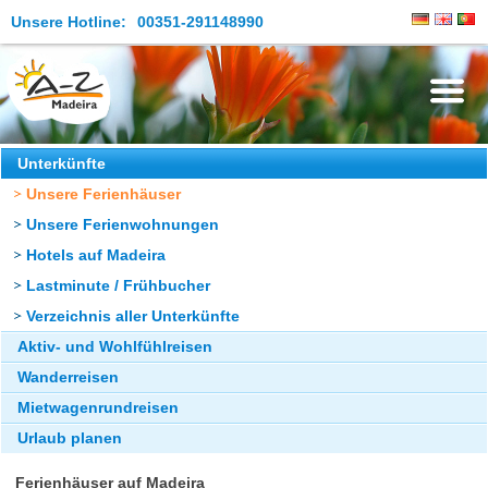
Unsere Hotline:
00351-291148990
Die Insel
Unterkünfte
Unsere Ferienhäuser
Madeira Erleben
Unsere Ferienwohnungen
Aktuelles
Hotels auf Madeira
Reiseangebote
Lastminute / Frühbucher
Verzeichnis aller Unterkünfte
Kontakt
Aktiv- und Wohlfühlreisen
Wanderreisen
Mietwagenrundreisen
Urlaub planen
Ferienhäuser auf Madeira