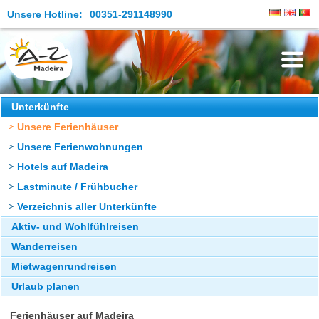
Unsere Hotline:
00351-291148990
Die Insel
Unterkünfte
Unsere Ferienhäuser
Madeira Erleben
Unsere Ferienwohnungen
Aktuelles
Hotels auf Madeira
Reiseangebote
Lastminute / Frühbucher
Verzeichnis aller Unterkünfte
Kontakt
Aktiv- und Wohlfühlreisen
Wanderreisen
Mietwagenrundreisen
Urlaub planen
Ferienhäuser auf Madeira