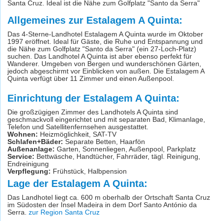
Santa Cruz. Ideal ist die Nähe zum Golfplatz "Santo da Serra"
Allgemeines zur Estalagem A Quinta:
Das 4-Sterne-Landhotel Estalagem A Quinta wurde im Oktober
1997 eröffnet. Ideal für Gäste, die Ruhe und Entspannung und
die Nähe zum Golfplatz "Santo da Serra" (ein 27-Loch-Platz)
suchen. Das Landhotel A Quinta ist aber ebenso perfekt für
Wanderer. Umgeben von Bergen und wunderschönen Gärten,
jedoch abgeschirmt vor Einblicken von außen. Die Estalagem A
Quinta verfügt über 11 Zimmer und einen Außenpool.
Einrichtung der Estalagem A Quinta:
Die großzügigen Zimmer des Landhotels A Quinta sind
geschmackvoll eingerichtet und mit separaten Bad, Klimanlage,
Telefon und Satellitenfernsehen ausgestattet.
Wohnen:
Heizmöglichkeit, SAT-TV
Schlafen+Bäder:
Separate Betten, Haarfön
Außenanlage:
Garten, Sonnenliegen, Außenpool, Parkplatz
Service:
Bettwäsche, Handtücher, Fahrräder, tägl. Reinigung,
Endreinigung
Verpflegung:
Frühstück, Halbpension
Lage der Estalagem A Quinta:
Das Landhotel liegt ca. 600 m oberhalb der Ortschaft Santa Cruz
im Südosten der Insel Madeira in dem Dorf Santo António da
Serra.
zur Region Santa Cruz