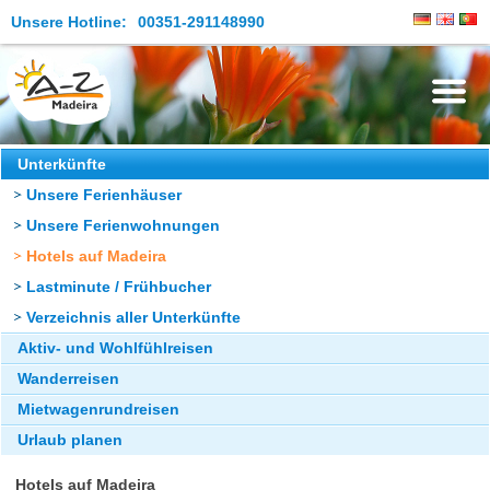
Unsere Hotline:
00351-291148990
Die Insel
Unterkünfte
Unsere Ferienhäuser
Madeira Erleben
Unsere Ferienwohnungen
Aktuelles
Hotels auf Madeira
Reiseangebote
Lastminute / Frühbucher
Verzeichnis aller Unterkünfte
Kontakt
Aktiv- und Wohlfühlreisen
Wanderreisen
Mietwagenrundreisen
Urlaub planen
Hotels auf Madeira