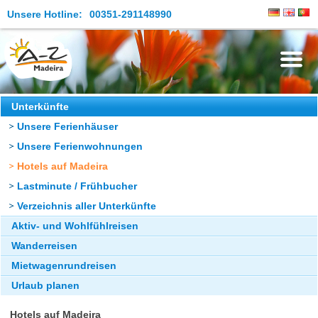
Unsere Hotline:
00351-291148990
Die Insel
Unterkünfte
Unsere Ferienhäuser
Madeira Erleben
Unsere Ferienwohnungen
Aktuelles
Hotels auf Madeira
Reiseangebote
Lastminute / Frühbucher
Verzeichnis aller Unterkünfte
Kontakt
Aktiv- und Wohlfühlreisen
Wanderreisen
Mietwagenrundreisen
Urlaub planen
Hotels auf Madeira