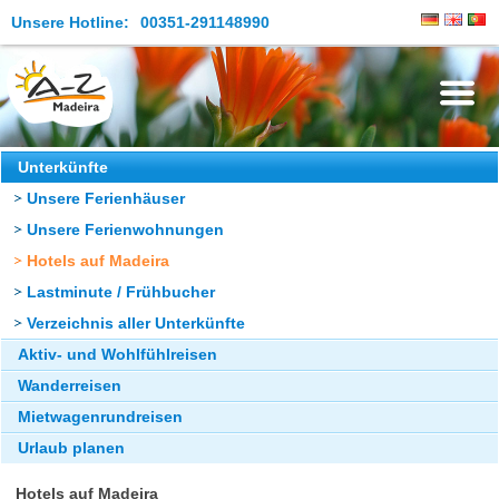
Unsere Hotline:
00351-291148990
Die Insel
Unterkünfte
Unsere Ferienhäuser
Madeira Erleben
Unsere Ferienwohnungen
Aktuelles
Hotels auf Madeira
Reiseangebote
Lastminute / Frühbucher
Verzeichnis aller Unterkünfte
Kontakt
Aktiv- und Wohlfühlreisen
Wanderreisen
Mietwagenrundreisen
Urlaub planen
Hotels auf Madeira