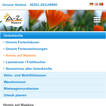
Unsere Hotline:
00351-291148990
Die Insel
Unterkünfte
Unsere Ferienhäuser
Madeira Erleben
Unsere Ferienwohnungen
Aktuelles
Hotels auf Madeira
Reiseangebote
Lastminute / Frühbucher
Verzeichnis aller Unterkünfte
Kontakt
Aktiv- und Wohlfühlreisen
Wanderreisen
Mietwagenrundreisen
Urlaub planen
Hotels auf Madeira