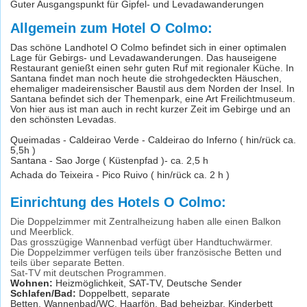
Guter Ausgangspunkt für Gipfel- und Levadawanderungen
Allgemein zum Hotel O Colmo:
Das schöne Landhotel O Colmo befindet sich in einer optimalen
Lage für Gebirgs- und Levadawanderungen. Das hauseigene
Restaurant genießt einen sehr guten Ruf mit regionaler Küche. In
Santana findet man noch heute die strohgedeckten Häuschen,
ehemaliger madeirensischer Baustil aus dem Norden der Insel. In
Santana befindet sich der Themenpark, eine Art Freilichtmuseum.
Von hier aus ist man auch in recht kurzer Zeit im Gebirge und an
den schönsten Levadas.
Queimadas - Caldeirao Verde - Caldeirao do Inferno ( hin/rück ca.
5,5h )
Santana - Sao Jorge ( Küstenpfad )- ca. 2,5 h
Achada do Teixeira - Pico Ruivo ( hin/rück ca. 2 h )
Einrichtung des Hotels O Colmo:
Die Doppelzimmer mit Zentralheizung haben alle einen Balkon
und Meerblick.
Das grosszügige Wannenbad verfügt über Handtuchwärmer.
Die Doppelzimmer verfügen teils über französische Betten und
teils über separate Betten.
Sat-TV mit deutschen Programmen.
Wohnen:
Heizmöglichkeit, SAT-TV, Deutsche Sender
Schlafen/Bad:
Doppelbett, separate
Betten, Wannenbad/WC, Haarfön, Bad beheizbar, Kinderbett