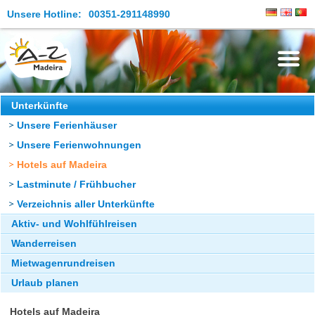
Unsere Hotline:
00351-291148990
Die Insel
Unterkünfte
Unsere Ferienhäuser
Madeira Erleben
Unsere Ferienwohnungen
Aktuelles
Hotels auf Madeira
Reiseangebote
Lastminute / Frühbucher
Verzeichnis aller Unterkünfte
Kontakt
Aktiv- und Wohlfühlreisen
Wanderreisen
Mietwagenrundreisen
Urlaub planen
Hotels auf Madeira