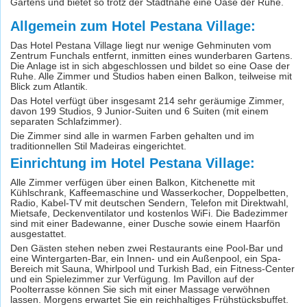
Gartens und bietet so trotz der Stadtnähe eine Oase der Ruhe.
Allgemein zum Hotel Pestana Village:
Das Hotel Pestana Village liegt nur wenige Gehminuten vom
Zentrum Funchals entfernt, inmitten eines wunderbaren Gartens.
Die Anlage ist in sich abgeschlossen und bildet so eine Oase der
Ruhe. Alle Zimmer und Studios haben einen Balkon, teilweise mit
Blick zum Atlantik.
Das Hotel verfügt über insgesamt 214 sehr geräumige Zimmer,
davon 199 Studios, 9 Junior-Suiten und 6 Suiten (mit einem
separaten Schlafzimmer).
Die Zimmer sind alle in warmen Farben gehalten und im
traditionnellen Stil Madeiras eingerichtet.
Einrichtung im Hotel Pestana Village:
Alle Zimmer verfügen über einen Balkon, Kitchenette mit
Kühlschrank, Kaffeemaschine und Wasserkocher, Doppelbetten,
Radio, Kabel-TV mit deutschen Sendern, Telefon mit Direktwahl,
Mietsafe, Deckenventilator und kostenlos WiFi. Die Badezimmer
sind mit einer Badewanne, einer Dusche sowie einem Haarfön
ausgestattet.
Den Gästen stehen neben zwei Restaurants eine Pool-Bar und
eine Wintergarten-Bar, ein Innen- und ein Außenpool, ein Spa-
Bereich mit Sauna, Whirlpool und Turkish Bad, ein Fitness-Center
und ein Spielezimmer zur Verfügung. Im Pavillon auf der
Poolterrasse können Sie sich mit einer Massage verwöhnen
lassen. Morgens erwartet Sie ein reichhaltiges Frühstücksbuffet.