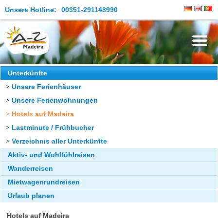
Unsere Hotline:
00351-291148990
Die Insel
Unterkünfte
Unsere Ferienhäuser
Madeira Erleben
Unsere Ferienwohnungen
Aktuelles
Hotels auf Madeira
Reiseangebote
Lastminute / Frühbucher
Verzeichnis aller Unterkünfte
Kontakt
Aktiv- und Wohlfühlreisen
Wanderreisen
Mietwagenrundreisen
Urlaub planen
Hotels auf Madeira