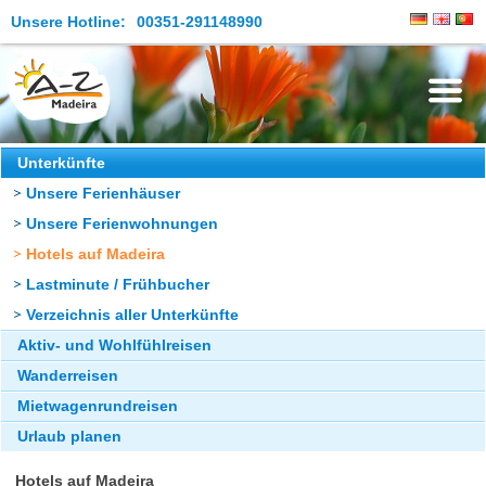
Unsere Hotline:
00351-291148990
Die Insel
Unterkünfte
Unsere Ferienhäuser
Madeira Erleben
Unsere Ferienwohnungen
Aktuelles
Hotels auf Madeira
Reiseangebote
Lastminute / Frühbucher
Verzeichnis aller Unterkünfte
Kontakt
Aktiv- und Wohlfühlreisen
Wanderreisen
Mietwagenrundreisen
Urlaub planen
Hotels auf Madeira