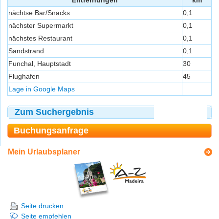
Entfernungen
km
nächtse Bar/Snacks
0,1
nächster Supermarkt
0,1
nächstes Restaurant
0,1
Sandstrand
0,1
Funchal, Hauptstadt
30
Flughafen
45
Lage in Google Maps
Zum Suchergebnis
Buchungsanfrage
Mein Urlaubsplaner
Seite drucken
Seite empfehlen