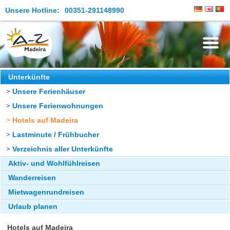
Unsere Hotline:
00351-291148990
Die Insel
Unterkünfte
Unsere Ferienhäuser
Madeira Erleben
Unsere Ferienwohnungen
Aktuelles
Hotels auf Madeira
Reiseangebote
Lastminute / Frühbucher
Verzeichnis aller Unterkünfte
Kontakt
Aktiv- und Wohlfühlreisen
Wanderreisen
Mietwagenrundreisen
Urlaub planen
Hotels auf Madeira