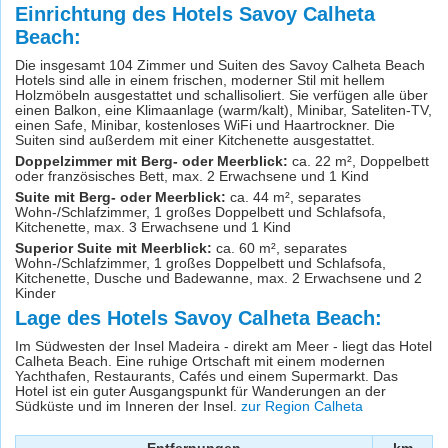
Einrichtung des Hotels Savoy Calheta
Beach:
Die insgesamt 104 Zimmer und Suiten des Savoy Calheta Beach
Hotels sind alle in einem frischen, moderner Stil mit hellem
Holzmöbeln ausgestattet und schallisoliert. Sie verfügen alle über
einen Balkon, eine Klimaanlage (warm/kalt), Minibar, Sateliten-TV,
einen Safe, Minibar, kostenloses WiFi und Haartrockner. Die
Suiten sind außerdem mit einer Kitchenette ausgestattet.
Doppelzimmer mit Berg- oder Meerblick:
ca. 22 m², Doppelbett
oder französisches Bett, max. 2 Erwachsene und 1 Kind
Suite mit Berg- oder Meerblick:
ca. 44 m², separates
Wohn-/Schlafzimmer, 1 großes Doppelbett und Schlafsofa,
Kitchenette, max. 3 Erwachsene und 1 Kind
Superior Suite mit Meerblick:
ca. 60 m², separates
Wohn-/Schlafzimmer, 1 großes Doppelbett und Schlafsofa,
Kitchenette, Dusche und Badewanne, max. 2 Erwachsene und 2
Kinder
Lage des Hotels Savoy Calheta Beach:
Im Südwesten der Insel Madeira - direkt am Meer - liegt das Hotel
Calheta Beach. Eine ruhige Ortschaft mit einem modernen
Yachthafen, Restaurants, Cafés und einem Supermarkt. Das
Hotel ist ein guter Ausgangspunkt für Wanderungen an der
Südküste und im Inneren der Insel.
zur Region Calheta