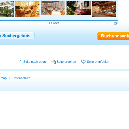
11 Bilder
 Suchergebnis
Buchungsanf
Seite nach oben
Seite drucken
Seite empfehlen
temap
Datenschutz