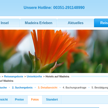
Unsere Hotline:
00351-291148990
 Insel
Madeira Erleben
Aktuelles
Reis
e
>
Reiseangebote
>
Unterkünfte
>
Hotels auf Madeira
auf Madeira
Suche
2. Suchergebnis
3. Detailansicht
4. Buchungsanfrage
5. Bestätigun
nsicht
Preise
Fotos
Standort