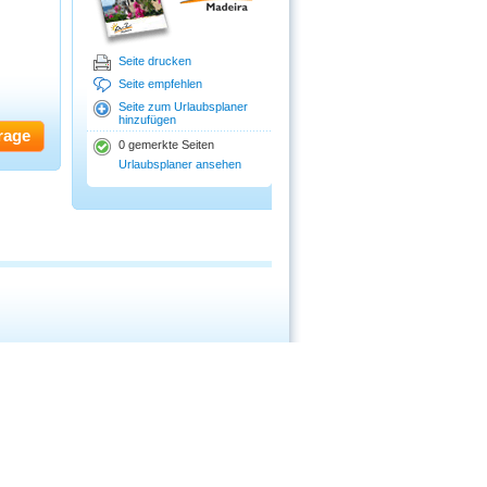
Seite drucken
Seite empfehlen
Seite zum Urlaubsplaner
hinzufügen
rage
0 gemerkte Seiten
Urlaubsplaner ansehen