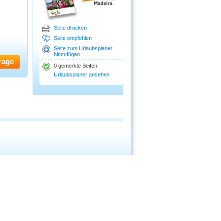
Seite drucken
Seite empfehlen
Seite zum Urlaubsplaner
hinzufügen
rage
0 gemerkte Seiten
Urlaubsplaner ansehen