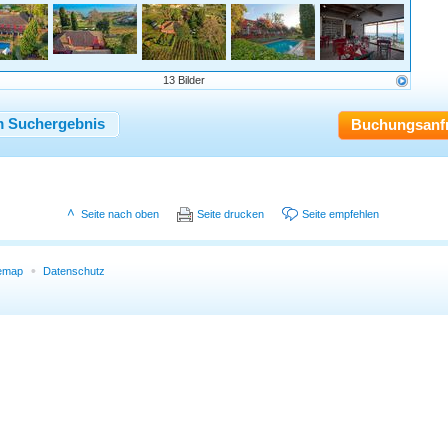
13 Bilder
 Suchergebnis
Buchungsanf
Seite nach oben
Seite drucken
Seite empfehlen
temap
Datenschutz