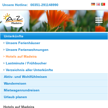
Unsere Hotline:
00351-291148990
Die Insel
Unterkünfte
Unsere Ferienhäuser
Madeira Erleben
Unsere Ferienwohnungen
Aktuelles
Hotels auf Madeira
Reiseangebote
Lastminute / Frühbucher
Verzeichnis aller Unterkünfte
Kontakt
Aktiv- und Wohlfühlreisen
Wanderreisen
Mietwagenrundreisen
Urlaub planen
Hotels auf Madeira