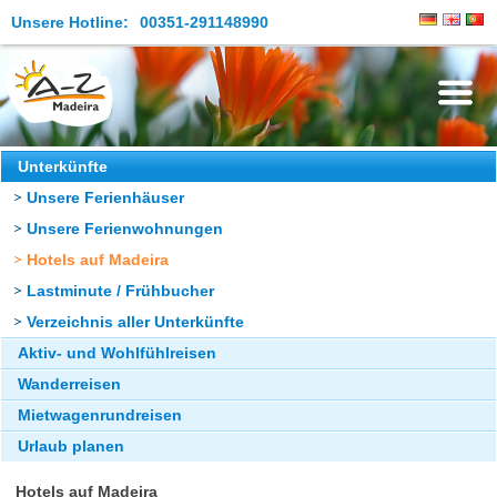
Unsere Hotline:
00351-291148990
Die Insel
Unterkünfte
Unsere Ferienhäuser
Madeira Erleben
Unsere Ferienwohnungen
Aktuelles
Hotels auf Madeira
Reiseangebote
Lastminute / Frühbucher
Verzeichnis aller Unterkünfte
Kontakt
Aktiv- und Wohlfühlreisen
Wanderreisen
Mietwagenrundreisen
Urlaub planen
Hotels auf Madeira