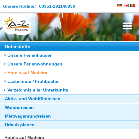
Unsere Hotline:
00351-291148990
Die Insel
Unterkünfte
Unsere Ferienhäuser
Madeira Erleben
Unsere Ferienwohnungen
Aktuelles
Hotels auf Madeira
Reiseangebote
Lastminute / Frühbucher
Verzeichnis aller Unterkünfte
Kontakt
Aktiv- und Wohlfühlreisen
Wanderreisen
Mietwagenrundreisen
Urlaub planen
Hotels auf Madeira