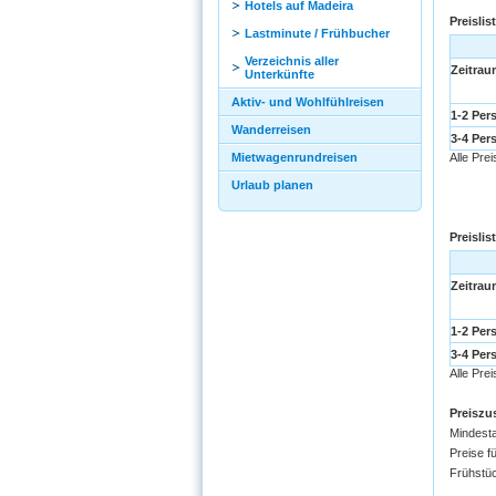
Hotels auf Madeira
Preislis
Lastminute / Frühbucher
Verzeichnis aller
Zeitrau
Unterkünfte
Aktiv- und Wohlfühlreisen
1-2 Per
Wanderreisen
3-4 Per
Mietwagenrundreisen
Alle Pre
Urlaub planen
Preislis
Zeitrau
1-2 Per
3-4 Per
Alle Pre
Preiszu
Mindesta
Preise f
Frühstü