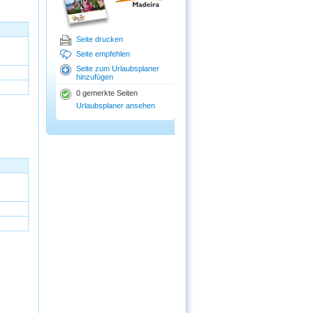
Seite drucken
Seite empfehlen
Seite zum Urlaubsplaner
hinzufügen
0 gemerkte Seiten
Urlaubsplaner ansehen