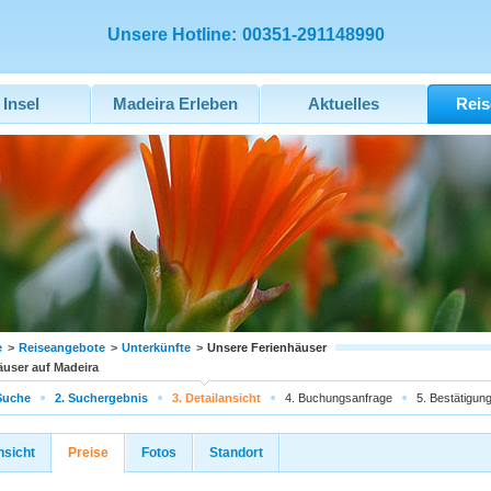
Unsere Hotline:
00351-291148990
 Insel
Madeira Erleben
Aktuelles
Reis
e
>
Reiseangebote
>
Unterkünfte
>
Unsere Ferienhäuser
äuser auf Madeira
Suche
2. Suchergebnis
3. Detailansicht
4. Buchungsanfrage
5. Bestätigun
nsicht
Preise
Fotos
Standort