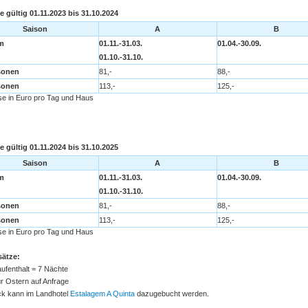
te gültig 01.11.2023 bis 31.10.2024
Saison
A
B
m
01.11.-31.03.
01.04.-30.09.
01.10.-31.10.
sonen
81,-
88,-
sonen
113,-
125,-
ise in Euro pro Tag und Haus
te gültig 01.11.2024 bis 31.10.2025
Saison
A
B
m
01.11.-31.03.
01.04.-30.09.
01.10.-31.10.
sonen
81,-
88,-
sonen
113,-
125,-
ise in Euro pro Tag und Haus
sätze:
ufenthalt = 7 Nächte
ür Ostern auf Anfrage
ck kann im Landhotel
Estalagem A Quinta
dazugebucht werden.