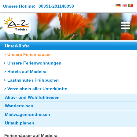
Unsere Hotline:
00351-291148990
Die Insel
Unterkünfte
Unsere Ferienhäuser
Madeira Erleben
Unsere Ferienwohnungen
Aktuelles
Hotels auf Madeira
Reiseangebote
Lastminute / Frühbucher
Verzeichnis aller Unterkünfte
Kontakt
Aktiv- und Wohlfühlreisen
Wanderreisen
Mietwagenrundreisen
Urlaub planen
Ferienhäuser auf Madeira