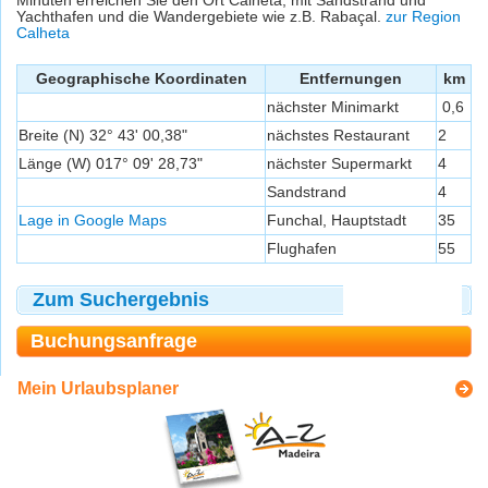
Minuten erreichen Sie den Ort Calheta, mit Sandstrand und
Yachthafen und die Wandergebiete wie z.B. Rabaçal.
zur Region
Calheta
Geographische Koordinaten
Entfernungen
km
nächster Minimarkt
0,6
Breite (N) 32° 43' 00,38"
nächstes Restaurant
2
Länge (W) 017° 09' 28,73"
nächster Supermarkt
4
Sandstrand
4
Lage in Google Maps
Funchal, Hauptstadt
35
Flughafen
55
Zum Suchergebnis
Buchungsanfrage
Mein Urlaubsplaner