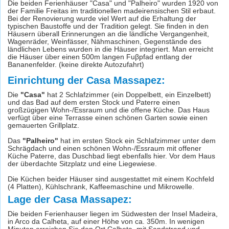
Die beiden Ferienhäuser "Casa" und "Palheiro" wurden 1920 von
der Familie Freitas im traditionellen madeirensischen Stil erbaut.
Bei der Renovierung wurde viel Wert auf die Erhaltung der
typischen Baustoffe und der Tradition gelegt. Sie finden in den
Häusern überall Erinnerungen an die ländliche Vergangenheit,
Wagenräder, Weinfässer, Nähmaschinen, Gegenstände des
ländlichen Lebens wurden in die Häuser integriert. Man erreicht
die Häuser über einen 500m langen Fuβpfad entlang der
Bananenfelder. (keine direkte Autozufahrt)
Einrichtung der Casa Massapez:
Die
"Casa"
hat 2 Schlafzimmer (ein Doppelbett, ein Einzelbett)
und das Bad auf dem ersten Stock und Paterre einen
großzügigen Wohn-/Essraum und die offene Küche. Das Haus
verfügt über eine Terrasse einen schönen Garten sowie einen
gemauerten Grillplatz.
Das
"Palheiro"
hat im ersten Stock ein Schlafzimmer unter dem
Schrägdach und einen schönen Wohn-/Essraum mit offener
Küche Paterre, das Duschbad liegt ebenfalls hier. Vor dem Haus
der überdachte Sitzplatz und eine Liegewiese.
Die Küchen beider Häuser sind ausgestattet mit einem Kochfeld
(4 Platten), Kühlschrank, Kaffeemaschine und Mikrowelle.
Lage der Casa Massapez:
Die beiden Ferienhauser liegen im Südwesten der Insel Madeira,
in Arco da Calheta, auf einer Höhe von ca. 350m. In wenigen