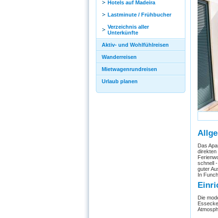
Hotels auf Madeira
Lastminute / Frühbucher
Verzeichnis aller
Unterkünfte
Aktiv- und Wohlfühlreisen
Wanderreisen
Mietwagenrundreisen
Urlaub planen
Allg
Das Apar
direkten
Ferienwo
schnell 
guter Au
In Funch
Einri
Die mode
Essecke 
Atmosph