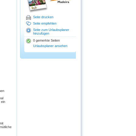
Seite drucken
Seite empfehlen
Seite zum Urlaubsplaner
hinzufügen
0 gemerkte Seiten
Urlaubsplaner ansehen
nen
hal
 ein
mit
mütliche