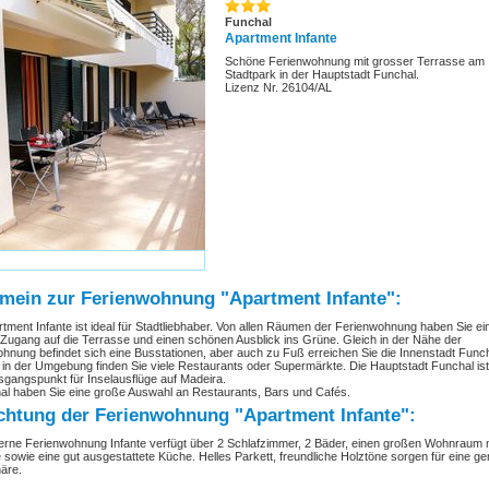
Funchal
Apartment Infante
Schöne Ferienwohnung mit grosser Terrasse am
Stadtpark in der Hauptstadt Funchal.
Lizenz Nr. 26104/AL
emein zur Ferienwohnung "Apartment Infante":
tment Infante ist ideal für Stadtliebhaber. Von allen Räumen der Ferienwohnung haben Sie ei
 Zugang auf die Terrasse und einen schönen Ausblick ins Grüne. Gleich in der Nähe der
hnung befindet sich eine Busstationen, aber auch zu Fuß erreichen Sie die Innenstadt Func
- in der Umgebung finden Sie viele Restaurants oder Supermärkte. Die Hauptstadt Funchal ist
sgangspunkt für Inselausflüge auf Madeira.
al haben Sie eine große Auswahl an Restaurants, Bars und Cafés.
chtung der Ferienwohnung "Apartment Infante":
rne Ferienwohnung Infante verfügt über 2 Schlafzimmer, 2 Bäder, einen großen Wohnraum 
sowie eine gut ausgestattete Küche. Helles Parkett, freundliche Holztöne sorgen für eine ge
äre.