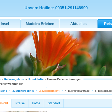
Unsere Hotline:
00351-291148990
 Insel
Madeira Erleben
Aktuelles
Reis
e
>
Reiseangebote
>
Unterkünfte
>
Unsere Ferienwohnungen
 Ferienwohnungen
Suche
2. Suchergebnis
3. Detailansicht
4. Buchungsanfrage
5. Bestätigun
nsicht
Preise
Fotos
Standort