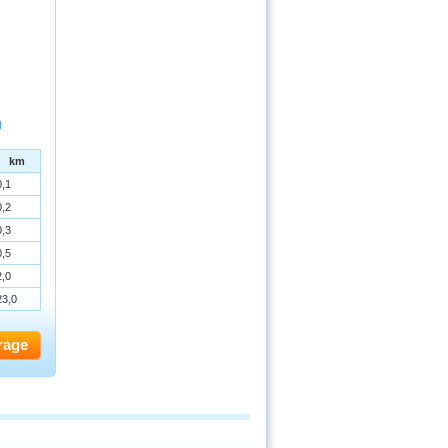
l
km
0,1
0,2
0,3
0,5
2,0
23,0
rage