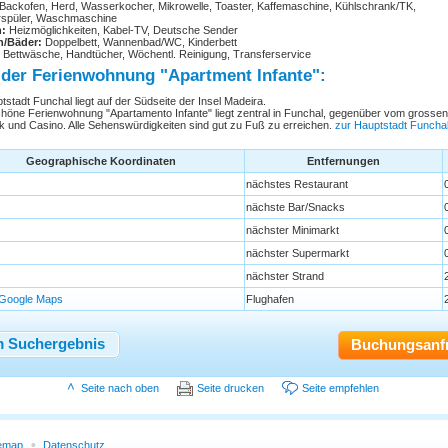
Backofen, Herd, Wasserkocher, Mikrowelle, Toaster, Kaffemaschine, Kühlschrank/TK,
rspüler, Waschmaschine
n:
Heizmöglichkeiten, Kabel-TV, Deutsche Sender
n/Bäder:
Doppelbett, Wannenbad/WC, Kinderbett
Bettwäsche, Handtücher, Wöchentl. Reinigung, Transferservice
 der Ferienwohnung "Apartment Infante":
tstadt Funchal liegt auf der Südseite der Insel Madeira.
höne Ferienwohnung "Apartamento Infante" liegt zentral in Funchal, gegenüber vom grossen
k und Casino. Alle Sehenswürdigkeiten sind gut zu Fuß zu erreichen.
zur Hauptstadt Funcha
Geographische Koordinaten
Entfernungen
nächstes Restaurant
nächste Bar/Snacks
nächster Minimarkt
nächster Supermarkt
nächster Strand
 Google Maps
Flughafen
 Suchergebnis
Buchungsanf
Seite nach oben
Seite drucken
Seite empfehlen
temap
Datenschutz