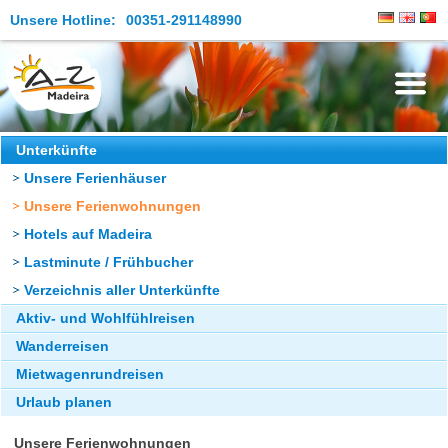
Unsere Hotline:
00351-291148990
Die Insel
Unterkünfte
Unsere Ferienhäuser
Madeira Erleben
Unsere Ferienwohnungen
Aktuelles
Hotels auf Madeira
Reiseangebote
Lastminute / Frühbucher
Verzeichnis aller Unterkünfte
Kontakt
Aktiv- und Wohlfühlreisen
Wanderreisen
Mietwagenrundreisen
Urlaub planen
Unsere Ferienwohnungen