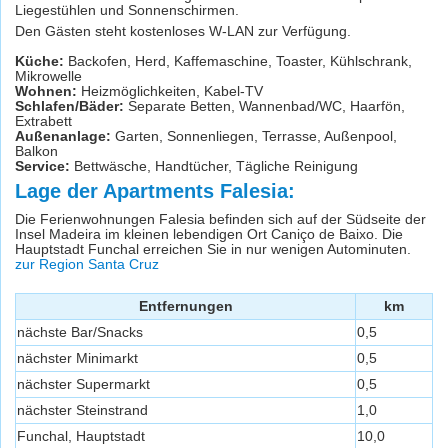
Liegestühlen und Sonnenschirmen.
Den Gästen steht kostenloses W-LAN zur Verfügung.
Küche:
Backofen, Herd, Kaffemaschine, Toaster, Kühlschrank,
Mikrowelle
Wohnen:
Heizmöglichkeiten, Kabel-TV
Schlafen/Bäder:
Separate Betten, Wannenbad/WC, Haarfön,
Extrabett
Außenanlage:
Garten, Sonnenliegen, Terrasse, Außenpool,
Balkon
Service:
Bettwäsche, Handtücher, Tägliche Reinigung
Lage der Apartments Falesia:
Die Ferienwohnungen Falesia befinden sich auf der Südseite der
Insel Madeira im kleinen lebendigen Ort Caniço de Baixo. Die
Hauptstadt Funchal erreichen Sie in nur wenigen Autominuten.
zur Region Santa Cruz
Entfernungen
km
nächste Bar/Snacks
0,5
nächster Minimarkt
0,5
nächster Supermarkt
0,5
nächster Steinstrand
1,0
Funchal, Hauptstadt
10,0