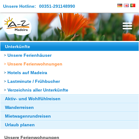
Unsere Hotline:
00351-291148990
Die Insel
Unterkünfte
Unsere Ferienhäuser
Madeira Erleben
Unsere Ferienwohnungen
Aktuelles
Hotels auf Madeira
Reiseangebote
Lastminute / Frühbucher
Verzeichnis aller Unterkünfte
Kontakt
Aktiv- und Wohlfühlreisen
Wanderreisen
Mietwagenrundreisen
Urlaub planen
Unsere Ferienwohnungen