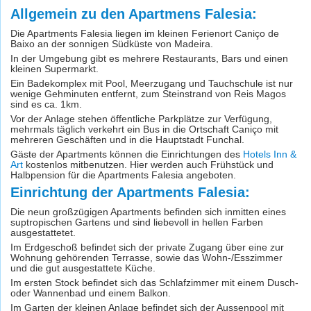
Allgemein zu den Apartmens Falesia:
Die Apartments Falesia liegen im kleinen Ferienort Caniço de
Baixo an der sonnigen Südküste von Madeira.
In der Umgebung gibt es mehrere Restaurants, Bars und einen
kleinen Supermarkt.
Ein Badekomplex mit Pool, Meerzugang und Tauchschule ist nur
wenige Gehminuten entfernt, zum Steinstrand von Reis Magos
sind es ca. 1km.
Vor der Anlage stehen öffentliche Parkplätze zur Verfügung,
mehrmals täglich verkehrt ein Bus in die Ortschaft Caniço mit
mehreren Geschäften und in die Hauptstadt Funchal.
Gäste der Apartments können die Einrichtungen des
Hotels Inn &
Art
kostenlos mitbenutzen. Hier werden auch Frühstück und
Halbpension für die Apartments Falesia angeboten.
Einrichtung der Apartments Falesia:
Die neun großzügigen Apartments befinden sich inmitten eines
suptropischen Gartens und sind liebevoll in hellen Farben
ausgestattetet.
Im Erdgeschoß befindet sich der private Zugang über eine zur
Wohnung gehörenden Terrasse, sowie das Wohn-/Esszimmer
und die gut ausgestattete Küche.
Im ersten Stock befindet sich das Schlafzimmer mit einem Dusch-
oder Wannenbad und einem Balkon.
Im Garten der kleinen Anlage befindet sich der Aussenpool mit