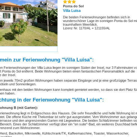
Ponta do Sol
Villa Luisa
Die beiden Ferienwohnungen befinden sich in
wunderschöner Lage im sonnigen Ponta do Sol mi
traumhaftem Meerblick.
Lizenz Nr. 1170/AL + 121155/AL
mein zur Ferienwohnung "Villa Luisa":
en Ferienwohnungen der Villa Luisa liegen im sonnigen Süden der Insel, nur 3 Fahrminuten v
t Ponta do Sol entfernt. Beide Wohnungen bieten einen fantastischen Panoramablick auf die
 der Insel.
en jeweils 70m2 großen Wohnungen haben separate Eingänge und je eine großzügige Terras
öbeln und Sonnenliegen.
enhaus mit den beiden Wohnungen kann komplett gemietet werden, so dass sie dort Platz für
nen haben.
chtung in der Ferienwohnung "Villa Luisa":
ohnung B (mit Garten):
rienwohnung liegt m Erdgeschoss des Hauses. Die sehr freundliche und helle Wohnung ist
htet. Die offene Küche mit Thekenbar ist sehr gut ausgestattet. Vom Wohnzimmer aus gelang
Terrasse und den angrenzenden Garten mit Liegewiese. Die beiden Schlafzimmer befinden si
 Bereich. Eines der Schlafzimmer verfügt über ein "en suite"-Bad, ein weiteres Duschbad befi
grenzend zum Wohnzimmer.
Herd, Backofen, Mikrowelle, Kühlschrank/TK, Kaffeemaschine, Toaster, Wasserkocher,