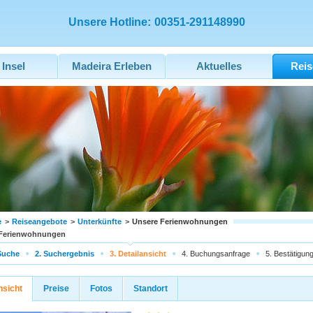
Unsere Hotline:
00351-291148990
 Insel
Madeira Erleben
Aktuelles
Reis
e
>
Reiseangebote
>
Unterkünfte
>
Unsere Ferienwohnungen
 Ferienwohnungen
Suche
2. Suchergebnis
3. Detailansicht
4. Buchungsanfrage
5. Bestätigun
nsicht
Preise
Fotos
Standort