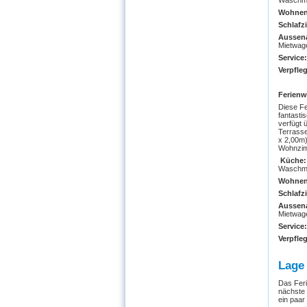
Waschm
Wohne
Schlafz
Aussen
Mietwag
Service
Verpfle
Ferienw
Diese Fe
fantasti
verfügt 
Terrasse
x 2,00m)
Wohnzim
Küche
Waschm
Wohne
Schlafz
Aussen
Mietwag
Service
Verpfle
Lage 
Das Feri
nächste 
ein paa