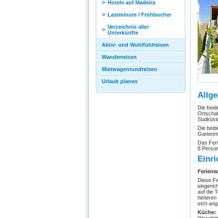
Hotels auf Madeira
Lastminute / Frühbucher
Verzeichnis aller
Unterkünfte
Aktiv- und Wohlfühlreisen
Wanderreisen
Mietwagenrundreisen
Urlaub planen
Allge
Die beid
Ortschaf
Südküste
Die beid
Gartenm
Das Feri
8 Perso
Einri
Ferienw
Diese Fe
eingeric
auf die 
hinteren
sich an
Küche: