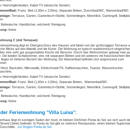
aschine,
n:
Heizmöglichkeiten,
Kabel-TV (deutsche Sender)
immer/Bad:
Franz. Bett (1,60m x 2,00m), Separate Betten, Duschbad/WC, Wannenbad/WC
anlage:
Terrasse, Garten, Gartentisch+Stühle, Sonnenliegen, Meerblick, Gartengrill, Stellplat
en
:
Bettwäsche, Handtücher, wöchentl. Reinigung
gung:
Keine
ohnung C (mit Terrasse):
rienwohnung liegt im Obergeschoss des Hauses und bietet von der großzügigen Terrasse 
sche Blicke auf den Atlantik und die Küste. Die Wohnung ist typisch madeirensisch eingerichte
über eine sehr gut ausgestattete Küche mit Sitzecke. Durch das Wohnzimmer gelangt man au
. Die beiden Schlafzimmer, eins mit separaten Betten und ein weiteres mit französischem Be
 liegen im hinteren Bereich der Wohnung. Ein Wannenbad befindet sich angrenzend zum
mer.
:
Herd, Backofen, Mikrowelle, Kühlschrank/TK, Kaffeemaschine, Toaster, Wasserkocher,
aschine,
n:
Heizmöglichkeiten,
Kabel-TV (deutsche Sender)
immer/Bad:
Franz. Bett (1,60m x 2,00m), Separate Betten, Wannenbad/WC
anlage:
Terrasse, Garten, Gartentisch+Stühle, Sonnenliegen, Meerblick, Gartengrill, Stellplat
en
:
Bettwäsche, Handtücher, wöchentl. Reinigung
gung:
Keine
der Ferienwohnung "Villa Luisa":
enhaus liegt im sonnigen Süden der Insel, im kleinen Dörfchen Ponta do Sol, wo sich auch de
Strand (Stein) befindet. In Ponta do Sol gibt es mehrere Restaurants, einen kleinen Superma
r Geschäfte.
zur Region Ponta do Sol