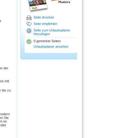
Seite drucken
t
Seite empfehlen
Seite zum Urlaubsplaner
hinzufügen
0 gemerkte Seiten
Urlaubsplaner ansehen
on der
se mit
 bis zu
 modern
en Sie
ch im
ndet