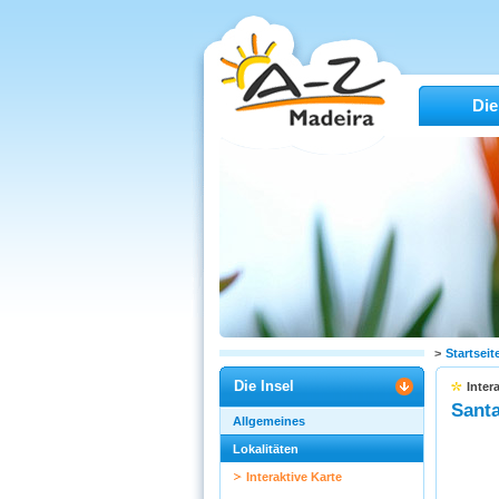
Die
>
Startseit
Die Insel
Inter
Sant
Allgemeines
Lokalitäten
Interaktive Karte