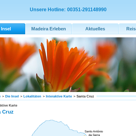
Unsere Hotline:
00351-291148990
 Insel
Madeira Erleben
Aktuelles
Reis
e
>
Die Insel
>
Lokalitäten
>
Interaktive Karte
>
Santa Cruz
aktive Karte
a Cruz