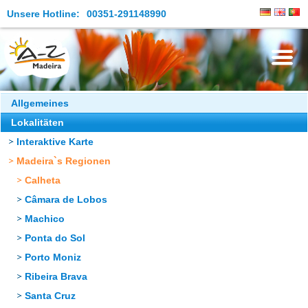
Unsere Hotline:
00351-291148990
Die Insel
Allgemeines
Lokalitäten
Madeira Erleben
Interaktive Karte
Aktuelles
Madeira`s Regionen
Reiseangebote
Calheta
Câmara de Lobos
Kontakt
Machico
Ponta do Sol
Porto Moniz
Ribeira Brava
Santa Cruz