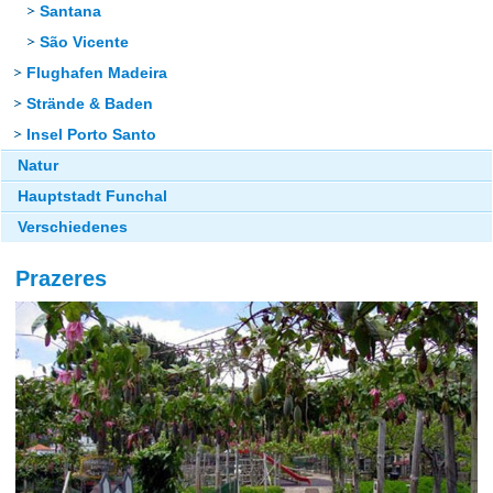
Santana
São Vicente
Flughafen Madeira
Strände & Baden
Insel Porto Santo
Natur
Hauptstadt Funchal
Verschiedenes
Prazeres