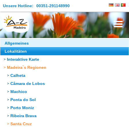
Unsere Hotline:
00351-291148990
Die Insel
Allgemeines
Lokalitäten
Madeira Erleben
Interaktive Karte
Aktuelles
Madeira`s Regionen
Reiseangebote
Calheta
Câmara de Lobos
Kontakt
Machico
Ponta do Sol
Porto Moniz
Ribeira Brava
Santa Cruz