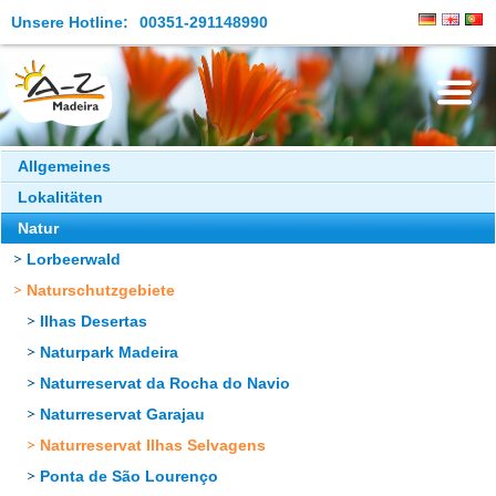
Unsere Hotline:
00351-291148990
Die Insel
Allgemeines
Lokalitäten
Madeira Erleben
Natur
Aktuelles
Lorbeerwald
Reiseangebote
Naturschutzgebiete
Ilhas Desertas
Kontakt
Naturpark Madeira
Naturreservat da Rocha do Navio
Naturreservat Garajau
Naturreservat Ilhas Selvagens
Ponta de São Lourenço