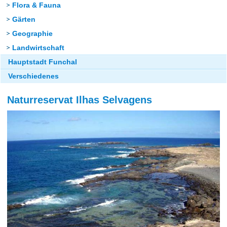
Flora & Fauna
Gärten
Geographie
Landwirtschaft
Hauptstadt Funchal
Verschiedenes
Naturreservat Ilhas Selvagens