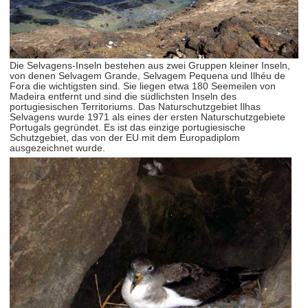
Die Selvagens-Inseln bestehen aus zwei Gruppen kleiner Inseln,
von denen Selvagem Grande, Selvagem Pequena und Ilhéu de
Fora die wichtigsten sind. Sie liegen etwa 180 Seemeilen von
Madeira entfernt und sind die südlichsten Inseln des
portugiesischen Territoriums. Das Naturschutzgebiet Ilhas
Selvagens wurde 1971 als eines der ersten Naturschutzgebiete
Portugals gegründet. Es ist das einzige portugiesische
Schutzgebiet, das von der EU mit dem Europadiplom
ausgezeichnet wurde.