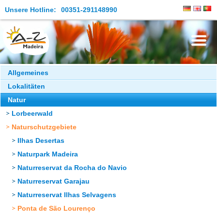
Unsere Hotline:
00351-291148990
Die Insel
Allgemeines
Lokalitäten
Madeira Erleben
Natur
Aktuelles
Lorbeerwald
Reiseangebote
Naturschutzgebiete
Ilhas Desertas
Kontakt
Naturpark Madeira
Naturreservat da Rocha do Navio
Naturreservat Garajau
Naturreservat Ilhas Selvagens
Ponta de São Lourenço