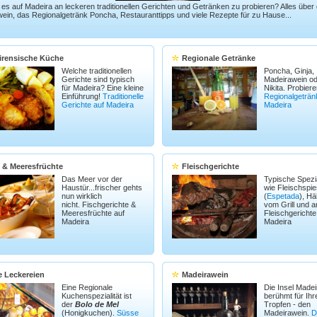
 es auf Madeira an leckeren traditionellen Gerichten und Getränken zu probieren? Alles über
ein, das Regionalgetränk Poncha, Restauranttipps und viele Rezepte für zu Hause...
irensische Küche
Regionale Getränke
Welche traditionellen
Poncha, Ginja,
Gerichte sind typisch
Madeirawein od
für Madeira? Eine kleine
Nikita. Probiere
Einführung!
Traditionelle
Regionalgeträn
Gerichte auf Madeira
Madeira
 & Meeresfrüchte
Fleischgerichte
Das Meer vor der
Typische Spezia
Haustür...frischer gehts
wie Fleischspi
nun wirklich
(
Espetada
), H
nicht. Fischgerichte &
vom Grill und 
Meeresfrüchte auf
Fleischgerichte
Madeira
Madeira
 Leckereien
Madeirawein
Eine Regionale
Die Insel Madeir
Kuchenspezialität ist
berühmt für Ihr
der
Bolo de Mel
Tropfen - den
(Honigkuchen).
Süsse
Madeirawein.
D