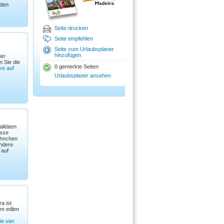
 den
Seite drucken
Seite empfehlen
Seite zum Urlaubsplaner
hinzufügen
er
n Sie die
0 gemerkte Seiten
ke auf
Urlaubsplaner ansehen
litäten
esse
ähnchen
andere
 auf
a ist
en edlen
ie vier