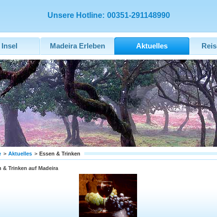
Unsere Hotline:
00351-291148990
 Insel
Madeira Erleben
Aktuelles
Reis
e
>
Aktuelles
>
Essen & Trinken
 & Trinken auf Madeira