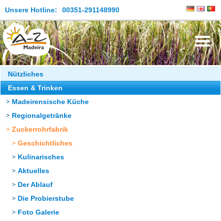
Unsere Hotline:
00351-291148990
Die Insel
Nützliches
Essen & Trinken
Madeira Erleben
Madeirensische Küche
Aktuelles
Regionalgetränke
Reiseangebote
Zuckerrohrfabrik
Geschichtliches
Kontakt
Kulinarisches
Aktuelles
Der Ablauf
Die Probierstube
Foto Galerie