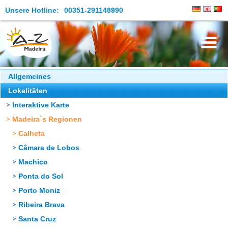
Unsere Hotline:
00351-291148990
Die Insel
Allgemeines
Lokalitäten
Madeira Erleben
Interaktive Karte
Aktuelles
Madeira`s Regionen
Reiseangebote
Calheta
Câmara de Lobos
Kontakt
Machico
Ponta do Sol
Porto Moniz
Ribeira Brava
Santa Cruz