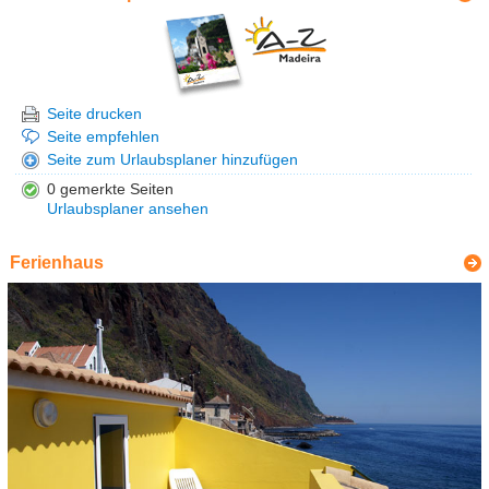
Seite drucken
Seite empfehlen
Seite zum Urlaubsplaner hinzufügen
0 gemerkte Seiten
Urlaubsplaner ansehen
Ferienhaus