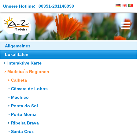
Unsere Hotline:
00351-291148990
Die Insel
Allgemeines
Lokalitäten
Madeira Erleben
Interaktive Karte
Aktuelles
Madeira`s Regionen
Reiseangebote
Calheta
Câmara de Lobos
Kontakt
Machico
Ponta do Sol
Porto Moniz
Ribeira Brava
Santa Cruz