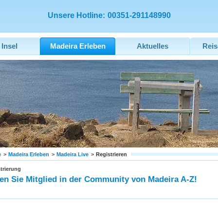
Unsere Hotline:
00351-291148990
 Insel
Madeira Erleben
Aktuelles
Reis
e
>
Madeira Erleben
>
Madeira Live
>
Registrieren
trierung
n Sie Mitglied in der Community von Madeira A-Z!