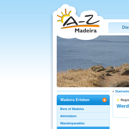
Die
>
Startseit
Madeira Erleben
Regis
Werde
Best of Madeira
Aktivitäten
Wanderparadies