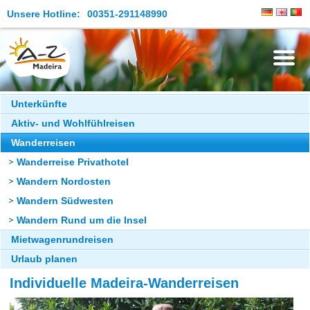
Unsere Hotline:
00351-291148990
Die Insel
Unterkünfte
Aktiv- und Wohlfühlreisen
Madeira Erleben
Wanderreisen
Aktuelles
Wanderreise Privathotel
Reiseangebote
Wandern Nordosten
Wandern Südwesten
Kontakt
Wandern Rund um die Insel
Mietwagenrundreisen
Urlaub planen
Individuelle Madeira-Wanderreisen