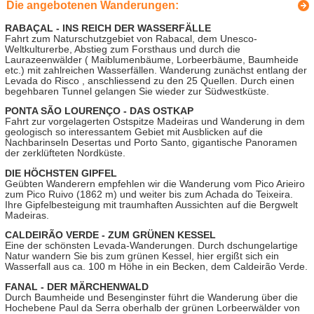
Die angebotenen Wanderungen:
RABAÇAL - INS REICH DER WASSERFÄLLE
Fahrt zum Naturschutzgebiet von Rabacal, dem Unesco-
Weltkulturerbe, Abstieg zum Forsthaus und durch die
Laurazeenwälder ( Maiblumenbäume, Lorbeerbäume, Baumheide
etc.) mit zahlreichen Wasserfällen. Wanderung zunächst entlang der
Levada do Risco , anschliessend zu den 25 Quellen. Durch einen
begehbaren Tunnel gelangen Sie wieder zur Südwestküste.
PONTA SÃO LOURENÇO - DAS OSTKAP
Fahrt zur vorgelagerten Ostspitze Madeiras und Wanderung in dem
geologisch so interessantem Gebiet mit Ausblicken auf die
Nachbarinseln Desertas und Porto Santo, gigantische Panoramen
der zerklüfteten Nordküste.
DIE HÖCHSTEN GIPFEL
Geübten Wanderern empfehlen wir die Wanderung vom Pico Arieiro
zum Pico Ruivo (1862 m) und weiter bis zum Achada do Teixeira.
Ihre Gipfelbesteigung mit traumhaften Aussichten auf die Bergwelt
Madeiras.
CALDEIRÃO VERDE - ZUM GRÜNEN KESSEL
Eine der schönsten Levada-Wanderungen. Durch dschungelartige
Natur wandern Sie bis zum grünen Kessel, hier ergißt sich ein
Wasserfall aus ca. 100 m Höhe in ein Becken, dem Caldeirão Verde.
FANAL - DER MÄRCHENWALD
Durch Baumheide und Besenginster führt die Wanderung über die
Hochebene Paul da Serra oberhalb der grünen Lorbeerwälder von