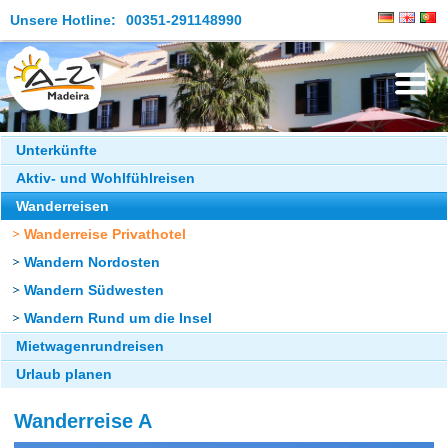
Unsere Hotline:
00351-291148990
Die Insel
Unterkünfte
Aktiv- und Wohlfühlreisen
Madeira Erleben
Wanderreisen
Aktuelles
Wanderreise Privathotel
Reiseangebote
Wandern Nordosten
Wandern Südwesten
Kontakt
Wandern Rund um die Insel
Mietwagenrundreisen
Urlaub planen
Wanderreise A