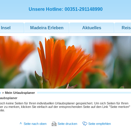
Unsere Hotline:
00351-291148990
 Insel
Madeira Erleben
Aktuelles
Reis
e
>
Mein Urlaubsplaner
laubsplaner
och keine Seiten für Ihren individuellen Urlaubsplaner gespeichert. Um sich Seiten für Ihren
er zu merken, klicken Sie einfach auf der entsprechenden Seite auf den Link "Seite merken"
ite.
Seite nach oben
Seite drucken
Seite empfehlen