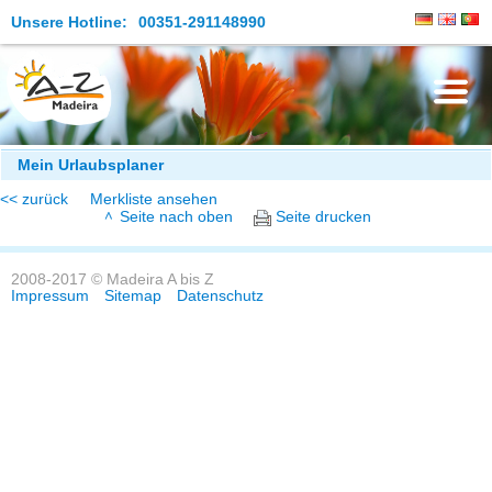
Unsere Hotline:
00351-291148990
Die Insel
Mein Urlaubsplaner
<< zurück
Merkliste ansehen
Madeira Erleben
Seite nach oben
Seite drucken
Aktuelles
2008-2017 © Madeira A bis Z
Reiseangebote
Impressum
Sitemap
Datenschutz
Kontakt