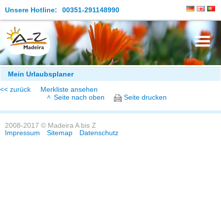
Unsere Hotline:
00351-291148990
Die Insel
Mein Urlaubsplaner
<< zurück
Merkliste ansehen
Madeira Erleben
Seite nach oben
Seite drucken
Aktuelles
2008-2017 © Madeira A bis Z
Reiseangebote
Impressum
Sitemap
Datenschutz
Kontakt