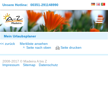
Unsere Hotline:
00351-291148990
Die Insel
Mein Urlaubsplaner
<< zurück
Merkliste ansehen
Madeira Erleben
Seite nach oben
Seite drucken
Aktuelles
2008-2017 © Madeira A bis Z
Reiseangebote
Impressum
Sitemap
Datenschutz
Kontakt