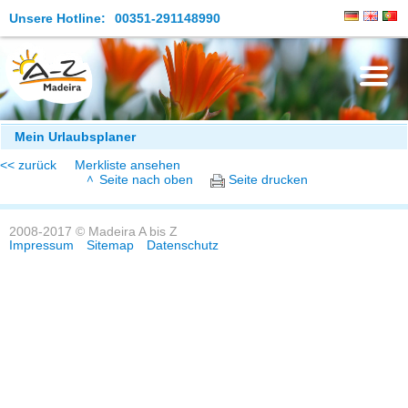
Unsere Hotline:
00351-291148990
Die Insel
Mein Urlaubsplaner
<< zurück
Merkliste ansehen
Madeira Erleben
Seite nach oben
Seite drucken
Aktuelles
2008-2017 © Madeira A bis Z
Reiseangebote
Impressum
Sitemap
Datenschutz
Kontakt