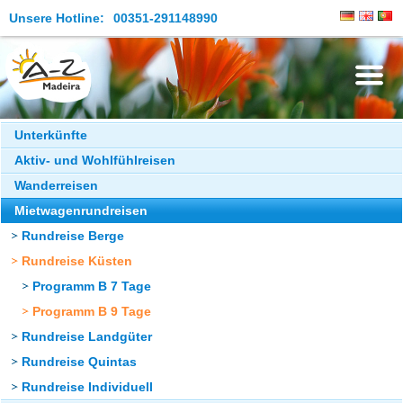
Unsere Hotline:
00351-291148990
Die Insel
Unterkünfte
Aktiv- und Wohlfühlreisen
Madeira Erleben
Wanderreisen
Aktuelles
Mietwagenrundreisen
Reiseangebote
Rundreise Berge
Rundreise Küsten
Kontakt
Programm B 7 Tage
Programm B 9 Tage
Rundreise Landgüter
Rundreise Quintas
Rundreise Individuell