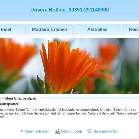
Unsere Hotline:
00351-291148990
 Insel
Madeira Erleben
Aktuelles
Reis
e
>
Mein Urlaubsplaner
laubsplaner
och keine Seiten für Ihren individuellen Urlaubsplaner gespeichert. Um sich Seiten für Ihren
er zu merken, klicken Sie einfach auf der entsprechenden Seite auf den Link "Seite merken"
ite.
Seite nach oben
Seite drucken
Seite empfehlen