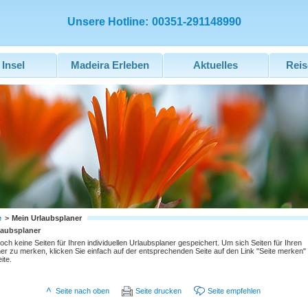
Unsere Hotline:
00351-291148990
 Insel
Madeira Erleben
Aktuelles
Reis
e
>
Mein Urlaubsplaner
laubsplaner
och keine Seiten für Ihren individuellen Urlaubsplaner gespeichert. Um sich Seiten für Ihren
er zu merken, klicken Sie einfach auf der entsprechenden Seite auf den Link "Seite merken"
ite.
Seite nach oben
Seite drucken
Seite empfehlen