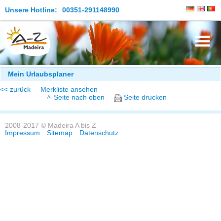
Unsere Hotline:
00351-291148990
Die Insel
Mein Urlaubsplaner
<< zurück
Merkliste ansehen
Madeira Erleben
Seite nach oben
Seite drucken
Aktuelles
2008-2017 © Madeira A bis Z
Reiseangebote
Impressum
Sitemap
Datenschutz
Kontakt