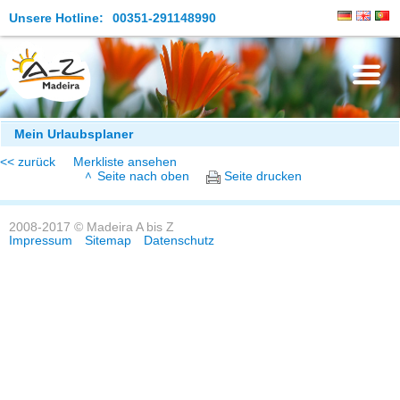
Unsere Hotline:
00351-291148990
Die Insel
Mein Urlaubsplaner
<< zurück
Merkliste ansehen
Madeira Erleben
Seite nach oben
Seite drucken
Aktuelles
2008-2017 © Madeira A bis Z
Reiseangebote
Impressum
Sitemap
Datenschutz
Kontakt