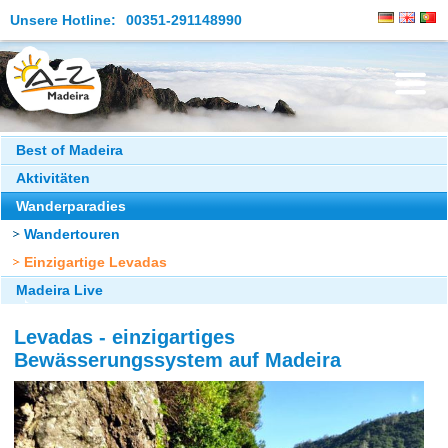
Unsere Hotline:
00351-291148990
Die Insel
Best of Madeira
Aktivitäten
Madeira Erleben
Wanderparadies
Aktuelles
Wandertouren
Reiseangebote
Einzigartige Levadas
Madeira Live
Kontakt
Levadas - einzigartiges
Bewässerungssystem auf Madeira