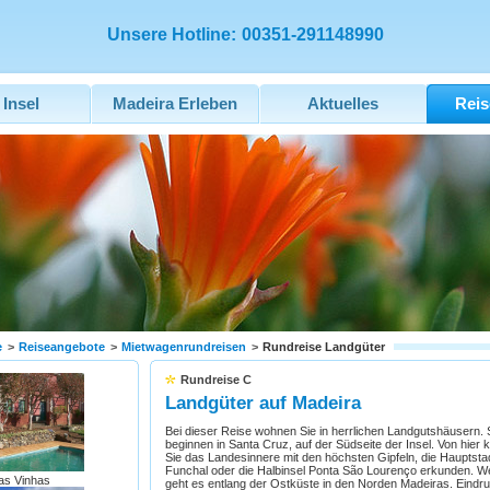
Unsere Hotline:
00351-291148990
 Insel
Madeira Erleben
Aktuelles
Reis
e
>
Reiseangebote
>
Mietwagenrundreisen
>
Rundreise Landgüter
Rundreise C
Landgüter auf Madeira
Bei dieser Reise wohnen Sie in herrlichen Landgutshäusern. 
beginnen in Santa Cruz, auf der Südseite der Insel. Von hier
Sie das Landesinnere mit den höchsten Gipfeln, die Hauptsta
Funchal oder die Halbinsel Ponta São Lourenço erkunden. We
as Vinhas
geht es entlang der Ostküste in den Norden Madeiras. Eindru