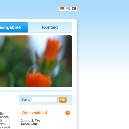
eangebote
Kontakt
Suche
Wochenablauf
Sie
 können
dt
1. und 2. Tag
iter
Santa Cruz
cksvoll