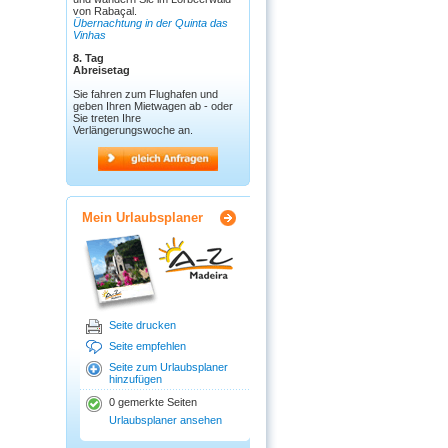
von Rabaçal.
Übernachtung in der Quinta das
Vinhas
8. Tag
Abreisetag
Sie fahren zum Flughafen und
geben Ihren Mietwagen ab - oder
Sie treten Ihre
Verlängerungswoche an.
Mein Urlaubsplaner
Seite drucken
Seite empfehlen
Seite zum Urlaubsplaner
hinzufügen
0 gemerkte Seiten
Urlaubsplaner ansehen