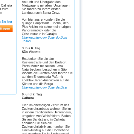
Ankunft und Übergabe des
 Calheta
Mietwagens mit allen Unterlagen.
er zum
Sie fahren zu Ihrem ersten
in
Landgut nach Santa Cruz.
Von hier aus erkunden Sie die
 Sie hier
quirlige Hauptstadt Funchal, den
Pico Arieiro mit seinem einmaligen
Panoramablick oder die
Cristusstatue in Garajau.
Übernachtung im Solar do Bom
Jesus
3. bis 6. Tag
São Vicente
Entdecken Sie die alte
r
Küstenstraße und den Badeort
Porto Moniz mit seinen Lava-
Naturbecken, besuchen in São
Vicente die Grotten oder fahren Sie
auf den Encumeada Paß mit
spektakulären Ausblicken auf die
Küsten und die Berge.
Übernachtung im Solar da Bica
6. und 7. Tag
Calheta
Hier, im ehemaligen Zentrum des
Zuckerrohranbaus wohnen Sie im
in einem traditionellen Herrenhaus,
umgeben von Weinfeldern. Baden
Sie am Sandstrand in Calheta,
schauen Sie sich die
Zuckerrohrfabrik an, machen Sie
einen Ausflug auf die Hochebene
und wandern Sie im Lorbeerwald