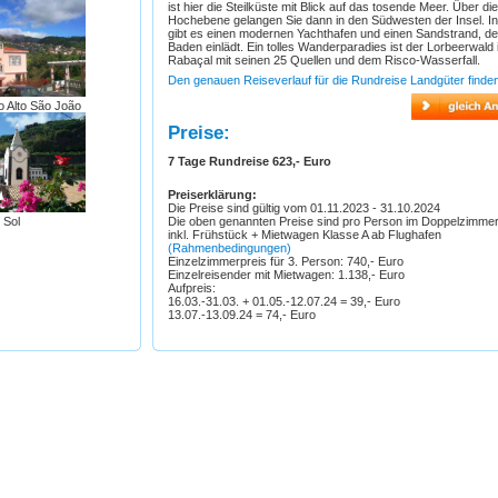
ist hier die Steilküste mit Blick auf das tosende Meer. Über die
Hochebene gelangen Sie dann in den Südwesten der Insel. In
gibt es einen modernen Yachthafen und einen Sandstrand, d
Baden einlädt. Ein tolles Wanderparadies ist der Lorbeerwald 
Rabaçal mit seinen 25 Quellen und dem Risco-Wasserfall.
Den genauen Reiseverlauf für die Rundreise Landgüter finden
o Alto São João
Preise:
7 Tage Rundreise 623,- Euro
Preiserklärung:
Die Preise sind gültig vom 01.11.2023 - 31.10.2024
Die oben genannten Preise sind pro Person im Doppelzimme
 Sol
inkl. Frühstück + Mietwagen Klasse A ab Flughafen
(Rahmenbedingungen)
Einzelzimmerpreis für 3. Person: 740,- Euro
Einzelreisender mit Mietwagen: 1.138,- Euro
Aufpreis:
16.03.-31.03. + 01.05.-12.07.24 = 39,- Euro
13.07.-13.09.24 = 74,- Euro