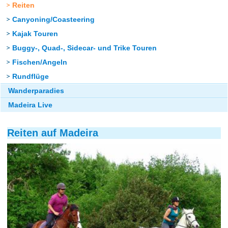
Reiten
Canyoning/Coasteering
Kajak Touren
Buggy-, Quad-, Sidecar- und Trike Touren
Fischen/Angeln
Rundflüge
Wanderparadies
Madeira Live
Reiten auf Madeira