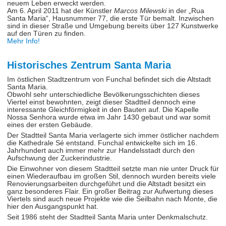
neuem Leben erweckt werden.
Am 6. April 2011 hat der Künstler
Marcos Milewski
in der „Rua
Santa Maria“, Hausnummer 77, die erste Tür bemalt. Inzwischen
sind in dieser Straße und Umgebung bereits über 127 Kunstwerke
auf den Türen zu finden.
Mehr Info!
Historisches Zentrum Santa Maria
Im östlichen Stadtzentrum von Funchal befindet sich die Altstadt
Santa Maria.
Obwohl sehr unterschiedliche Bevölkerungsschichten dieses
Viertel einst bewohnten, zeigt dieser Stadtteil dennoch eine
interessante Gleichförmigkeit in den Bauten auf. Die Kapelle
Nossa Senhora wurde etwa im Jahr 1430 gebaut und war somit
eines der ersten Gebäude.
Der Stadtteil Santa Maria verlagerte sich immer östlicher nachdem
die Kathedrale Sé entstand. Funchal entwickelte sich im 16.
Jahrhundert auch immer mehr zur Handelsstadt durch den
Aufschwung der Zuckerindustrie.
Die Einwohner von diesem Stadtteil setzte man nie unter Druck für
einen Wiederaufbau im großen Stil, dennoch wurden bereits viele
Renovierungsarbeiten durchgeführt und die Altstadt besitzt ein
ganz besonderes Flair. Ein großer Beitrag zur Aufwertung dieses
Viertels sind auch neue Projekte wie die Seilbahn nach Monte, die
hier den Ausgangspunkt hat.
Seit 1986 steht der Stadtteil Santa Maria unter Denkmalschutz.