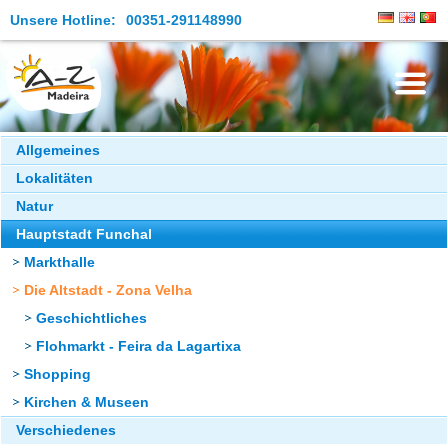
Unsere Hotline:
00351-291148990
Die Insel
Allgemeines
Lokalitäten
Madeira Erleben
Natur
Aktuelles
Hauptstadt Funchal
Reiseangebote
Markthalle
Die Altstadt - Zona Velha
Kontakt
Geschichtliches
Flohmarkt - Feira da Lagartixa
Shopping
Kirchen & Museen
Verschiedenes