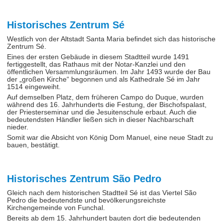
Historisches Zentrum Sé
Westlich von der Altstadt Santa Maria befindet sich das historische
Zentrum Sé.
Eines der ersten Gebäude in diesem Stadtteil wurde 1491
fertiggestellt, das Rathaus mit der Notar-Kanzlei und den
öffentlichen Versammlungsräumen. Im Jahr 1493 wurde der Bau
der „großen Kirche“ begonnen und als Kathedrale Sé im Jahr
1514 eingeweiht.
Auf demselben Platz, dem früheren Campo do Duque, wurden
während des 16. Jahrhunderts die Festung, der Bischofspalast,
der Priesterseminar und die Jesuitenschule erbaut. Auch die
bedeutendsten Händler ließen sich in dieser Nachbarschaft
nieder.
Somit war die Absicht von König Dom Manuel, eine neue Stadt zu
bauen, bestätigt.
Historisches Zentrum São Pedro
Gleich nach dem historischen Stadtteil Sé ist das Viertel São
Pedro die bedeutendste und bevölkerungsreichste
Kirchengemeinde von Funchal.
Bereits ab dem 15. Jahrhundert bauten dort die bedeutenden